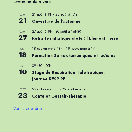
Évènements à venir
21 août à 9h
-
23 août à 17h
AOÛT
21
Ouverture de l’automne
27 août à 9h
-
30 août à 16h30
AOÛT
27
Retraite initiatique d’été : l’Élément Terre
18 septembre à 18h
-
19 septembre à 17h
SEP
18
Formation Soins chamaniques et taoïstes
09h30
-
20h
OCT
10
Stage de Respiration Holotropique.
Journée RESPIRE
23 octobre à 18h
-
25 octobre à 16h
OCT
23
Conte et Gestalt-Thérapie
Voir le calendrier