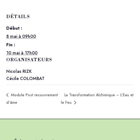
DÉTAILS
Début :
8 mai à 09h00
Fin :
10 mai à 17h00
ORGANISATEURS
Nicolas RIZK
Cécile COLOMBAT
Module Post recouvrement
La Transformation Alchimique – L’Eau et
d’âme
le Feu